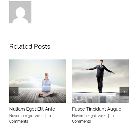
Related Posts
Nullam Eget Elit Ante
Fusce Tincidunt Augue
E
November 3rd, 2014
|
0
November 3rd, 2014
|
0
N
Comments
Comments
C