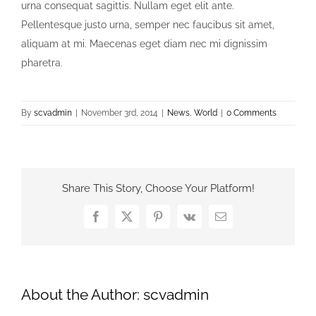
urna consequat sagittis. Nullam eget elit ante.
Pellentesque justo urna, semper nec faucibus sit amet,
aliquam at mi. Maecenas eget diam nec mi dignissim
pharetra.
By
scvadmin
|
November 3rd, 2014
|
News
,
World
|
0 Comments
Share This Story, Choose Your Platform!
Facebook
X
Pinterest
Vk
Email
About the Author:
scvadmin