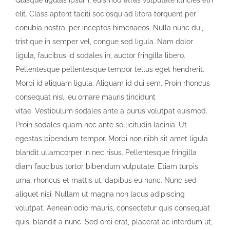
Quisque ligulas ipsum, euismod atras vulputate iltricies etri
elit. Class aptent taciti sociosqu ad litora torquent per
conubia nostra, per inceptos himenaeos. Nulla nunc dui,
tristique in semper vel, congue sed ligula. Nam dolor
ligula, faucibus id sodales in, auctor fringilla libero.
Pellentesque pellentesque tempor tellus eget hendrerit.
Morbi id aliquam ligula. Aliquam id dui sem. Proin rhoncus
consequat nisl, eu ornare mauris tincidunt
vitae. Vestibulum sodales ante a purus volutpat euismod.
Proin sodales quam nec ante sollicitudin lacinia. Ut
egestas bibendum tempor. Morbi non nibh sit amet ligula
blandit ullamcorper in nec risus. Pellentesque fringilla
diam faucibus tortor bibendum vulputate. Etiam turpis
urna, rhoncus et mattis ut, dapibus eu nunc. Nunc sed
aliquet nisi. Nullam ut magna non lacus adipiscing
volutpat. Aenean odio mauris, consectetur quis consequat
quis, blandit a nunc. Sed orci erat, placerat ac interdum ut,