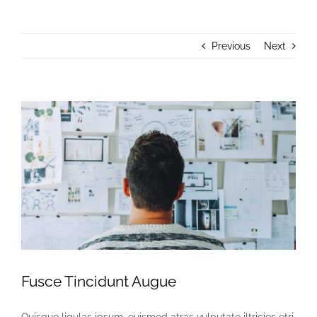
About Us
Previous
Next
Donate
Contact Us
View
Larger
Image
Fusce Tincidunt Augue