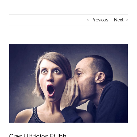
About Us
Previous
Next
Donate
Contact Us
View
Larger
Image
Cras Ultricies Et Ibhi