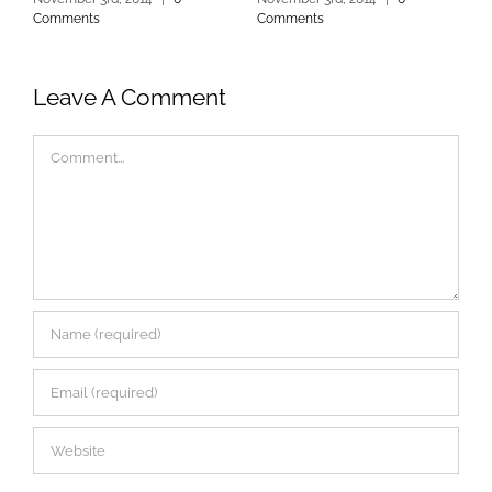
Comments
Comments
C
Leave A Comment
Comment