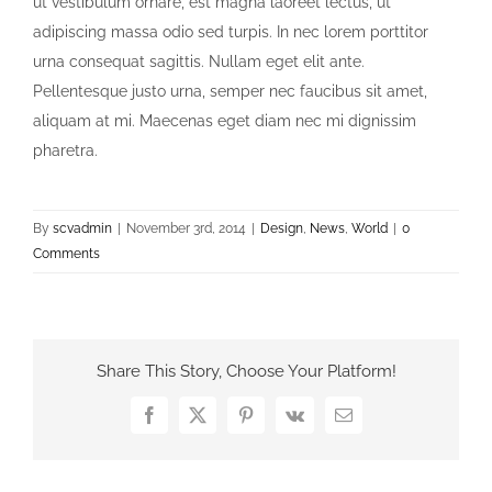
ut vestibulum ornare, est magna laoreet lectus, ut
adipiscing massa odio sed turpis. In nec lorem porttitor
urna consequat sagittis. Nullam eget elit ante.
Pellentesque justo urna, semper nec faucibus sit amet,
aliquam at mi. Maecenas eget diam nec mi dignissim
pharetra.
By
scvadmin
|
November 3rd, 2014
|
Design
,
News
,
World
|
0
Comments
Share This Story, Choose Your Platform!
Facebook
X
Pinterest
Vk
Email