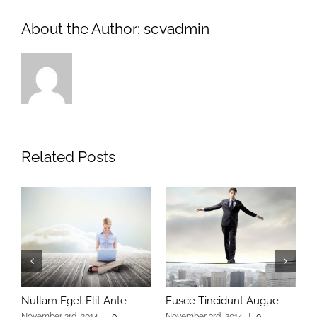
About the Author:
scvadmin
Related Posts
Nullam Eget Elit Ante
Fusce Tincidunt Augue
E
November 3rd, 2014
|
0
November 3rd, 2014
|
0
N