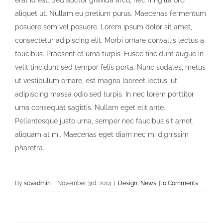
erat id est. Sed auctor gravida arcu, nec fringilla orci
aliquet ut. Nullam eu pretium purus. Maecenas fermentum
posuere sem vel posuere. Lorem ipsum dolor sit amet,
consectetur adipiscing elit. Morbi ornare convallis lectus a
faucibus. Praesent et urna turpis. Fusce tincidunt augue in
velit tincidunt sed tempor felis porta. Nunc sodales, metus
ut vestibulum ornare, est magna laoreet lectus, ut
adipiscing massa odio sed turpis. In nec lorem porttitor
urna consequat sagittis. Nullam eget elit ante.
Pellentesque justo urna, semper nec faucibus sit amet,
aliquam at mi. Maecenas eget diam nec mi dignissim
pharetra.
By
scvadmin
|
November 3rd, 2014
|
Design
,
News
|
0 Comments