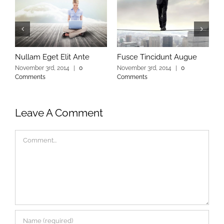
Nullam Eget Elit Ante
Fusce Tincidunt Augue
E
November 3rd, 2014
|
0
November 3rd, 2014
|
0
N
Comments
Comments
C
Leave A Comment
Comment